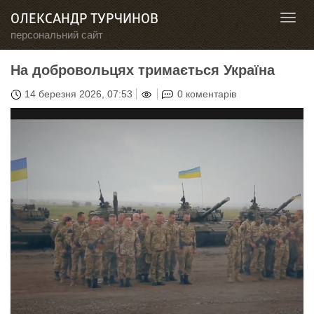
ОЛЕКСАНДР ТУРЧИНОВ
Toggl
navig
персональний сайт
На добровольцях тримається Україна
14 березня 2026, 07:53
0 коментарів