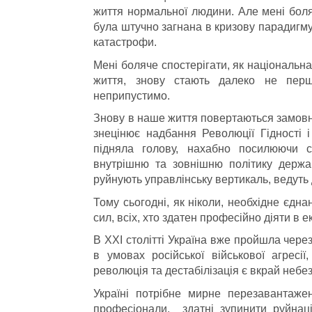
життя нормальної людини. Але мені боляч
була штучно загнана в кризову парадигму
катастрофи.
Мені боляче спостерігати, як національна
життя, знову стають далеко не пер
неприпустимо.
Знову в наше життя повертаються замовні
знецінює надбання Революції Гідності і
підняла голову, нахабно посилюючи св
внутрішню та зовнішню політику держав
руйнують управлінську вертикаль, ведуть д
Тому сьогодні, як ніколи, необхідне єдна
сил, всіх, хто здатен професійно діяти в
В ХХІ столітті Україна вже пройшла через
в умовах російської військової агресі
революція та дестабілізація є вкрай неб
Україні потрібне мирне перезавантажен
професіонали, здатні зупинити руйнаці