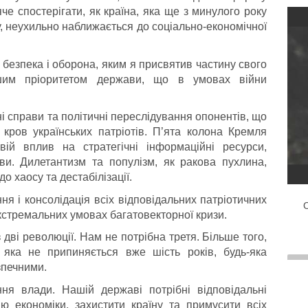
е спостерігати, як країна, яка ще з минулого року
, неухильно наближається до соціально-економічної
 безпека і оборона, яким я присвятив частину свого
шим пріоритетом держави, що в умовах війни
 справи та політичні переслідування опонентів, що
 кров українських патріотів. П’ята колона Кремля
ій вплив на стратегічні інформаційні ресурси,
и. Дилетантизм та популізм, як ракова пухлина,
о хаосу та дестабілізації.
ння і консолідація всіх відповідальних патріотичних
С
 екстремальних умовах багатовекторної кризи.
 дві революції. Нам не потрібна третя. Більше того,
ї, яка не припиняється вже шість років, будь-яка
езпечними.
ня влади. Нашій державі потрібні відповідальні
ю економіки, захистити країну та примусити всіх