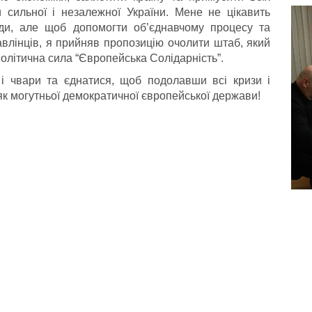
 сильної і незалежної України. Мене не цікавить
ди, але щоб допомогти об’єднавчому процесу та
авлінців, я прийняв пропозицію очолити штаб, який
політична сила “Європейська Солідарність”.
і чвари та єднатися, щоб подолавши всі кризи і
як могутньої демократичної європейської держави!