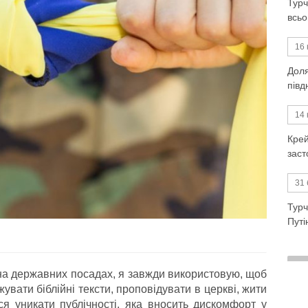
Турч
всьо
16 
Доля
півд
14 
Крей
заст
31 
Турч
Пут
 на державних посадах, я завжди використовую, щоб
увати біблійні тексти, проповідувати в церкві, жити
ся уникати публічності, яка вносить дискомфорт у