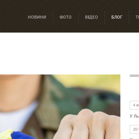
НОВИНИ
ФОТО
ВІДЕО
БЛОГ
Т
4 ж
У Ль
20 