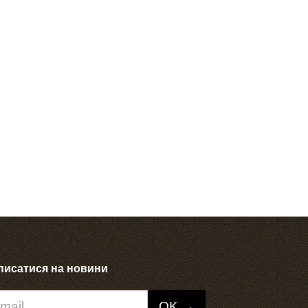
писатися на новини
OK →