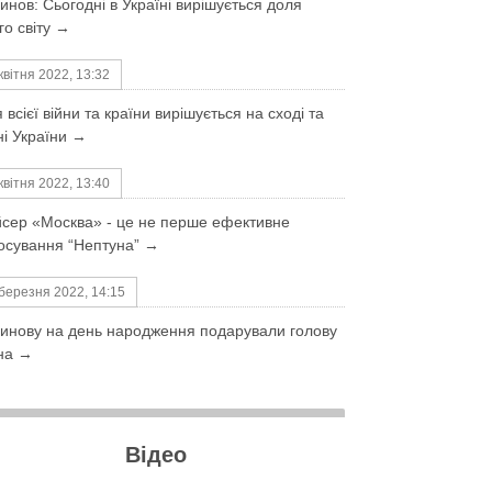
инов: Сьогодні в Україні вирішується доля
го світу →
квітня 2022, 13:32
 всієї війни та країни вирішується на сході та
ні України →
квітня 2022, 13:40
сер «Москва» - це не перше ефективне
осування “Нептуна” →
березня 2022, 14:15
инову на день народження подарували голову
іна →
Відео